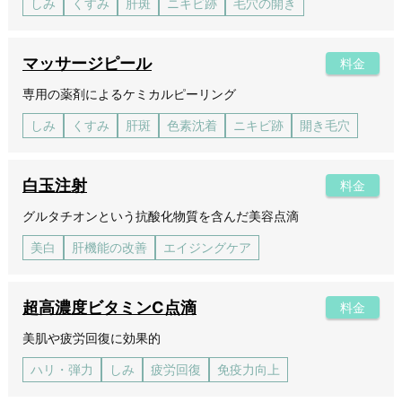
しみ
くすみ
肝斑
ニキビ跡
毛穴の開き
マッサージピール
料金
専用の薬剤によるケミカルピーリング
しみ
くすみ
肝斑
色素沈着
ニキビ跡
開き毛穴
白玉注射
料金
グルタチオンという抗酸化物質を含んだ美容点滴
美白
肝機能の改善
エイジングケア
超高濃度ビタミンC点滴
料金
美肌や疲労回復に効果的
ハリ・弾力
しみ
疲労回復
免疫力向上