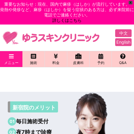
X
重要なお知らせ：現在、国内で麻疹（はしか）が流行しています。
発熱や発疹など、麻疹（はしか）を疑う症状のある方は、必ず来院前に
電話でご連絡ください。
詳しくはこちら
中文
English
メニュー
施術
料金
皮膚科
予約
Q&A
新宿院のメリット
毎日施術受付
01
夜7時まで診療
02