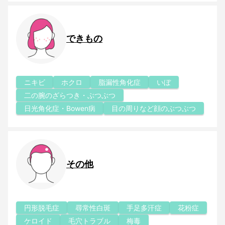
できもの
ニキビ
ホクロ
脂漏性角化症
いぼ
二の腕のざらつき・ぶつぶつ
日光角化症・Bowen病
目の周りなど顔のぶつぶつ
その他
円形脱毛症
尋常性白斑
手足多汗症
花粉症
ケロイド
毛穴トラブル
梅毒