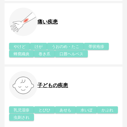
痛い疾患
やけど
けが
うおのめ・たこ
帯状疱疹
蜂窩織炎
巻き爪
口唇ヘルペス
子どもの疾患
乳児湿疹
とびひ
あせも
水いぼ
かぶれ
虫刺され