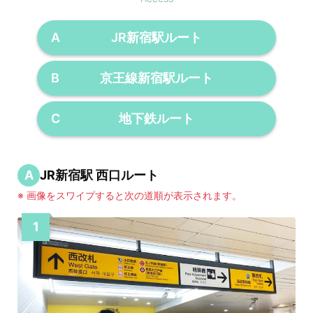
A
JR新宿駅ルート
B
京王線新宿駅ルート
C
地下鉄ルート
A
JR新宿駅 西口ルート
※ 画像をスワイプすると次の道順が表示されます。