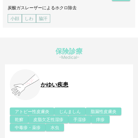
炭酸ガスレーザーによるホクロ除去
小顔
しわ
脇汗
保険診療
Medical
かゆい疾患
アトピー性皮膚炎
じんましん
脂漏性皮膚炎
乾癬
皮脂欠乏性湿疹
手湿疹
痒疹
中毒疹・薬疹
水虫