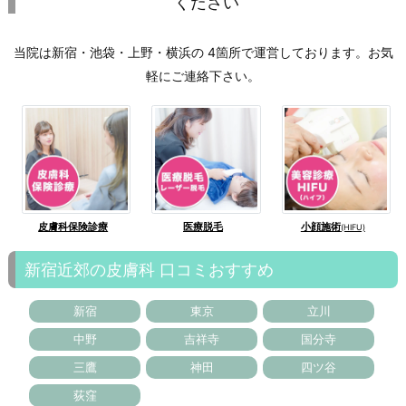
ください
当院は新宿・池袋・上野・横浜の 4箇所で運営しております。お気
軽にご連絡下さい。
皮膚科保険診療
医療脱毛
小顔施術
(HIFU)
新宿近郊の皮膚科 口コミおすすめ
新宿
東京
立川
中野
吉祥寺
国分寺
三鷹
神田
四ツ谷
荻窪